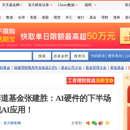
天天基金网
东方财富证券
Choice数据
股吧
登
情
数据
全球
美股
港股
期货
外汇
银行
基金
理财
债券
直
搜索
拼
进基金吧
搜资讯
代码查询
|
费率查询
|
公
好基金
|
稳健理财最高年化收益3-8%
|
基金公司大全
|
基金经理大全
|
新发基金
|
博道基金张建胜：AI硬件的下半场
AI应用！
：
东方财富网
分享到：