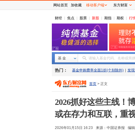
网站首页
加收藏
移动客户端
东方财富
财经
焦点
股票
新股
期指
期权
行
基 金
请输入基金代码、名称或简
热门：
基金申购费率全面1折(个别除外)
|
发现
首页
> 正文
2026抓好这些主线！
或在存力和互联，重视
2026年01月15日 16:23
来源：
中国证券报
编辑