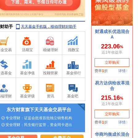
财助手
天天基金手机版，移动理财好助手
基金交易
活期宝
稳健理财
指数宝
自选基金
基金净值
投顾管家
基金排行
高端理财
基金评级
资讯
基金吧