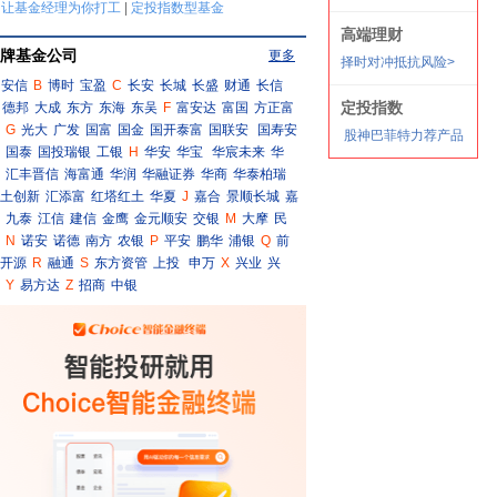
牌基金公司
更多
安信
B
博时
宝盈
C
长安
长城
长盛
财通
长信
德邦
大成
东方
东海
东吴
F
富安达
富国
方正富
G
光大
广发
国富
国金
国开泰富
国联安
国寿安
国泰
国投瑞银
工银
H
华安
华宝
华宸未来
华
汇丰晋信
海富通
华润
华融证券
华商
华泰柏瑞
土创新
汇添富
红塔红土
华夏
J
嘉合
景顺长城
嘉
九泰
江信
建信
金鹰
金元顺安
交银
M
大摩
民
N
诺安
诺德
南方
农银
P
平安
鹏华
浦银
Q
前
开源
R
融通
S
东方资管
上投
申万
X
兴业
兴
Y
易方达
Z
招商
中银