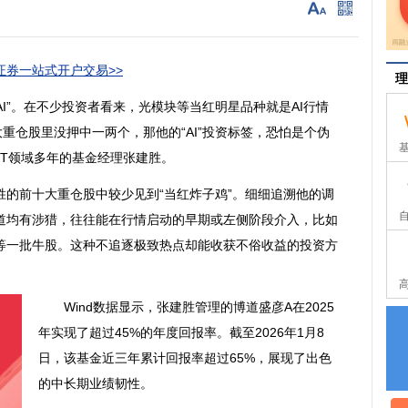
券一站式开户交易>>
理
I”。在不少投资者看来，光模块等当红明星品种就是AI行情
重仓股里没押中一两个，那他的“AI”投资标签，恐怕是个伪
MT领域多年的基金经理张建胜。
前十大重仓股中较少见到“当红炸子鸡”。细细追溯他的调
道均有涉猎，往往能在行情启动的早期或左侧阶段介入，比如
等一批牛股。这种不追逐极致热点却能收获不俗收益的投资方
Wind数据显示，张建胜管理的博道盛彦A在2025
年实现了超过45%的年度回报率。截至2026年1月8
日，该基金近三年累计回报率超过65%，展现了出色
的中长期业绩韧性。