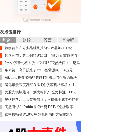
友点击排行
基金
财经
股票
基金吧
1
特朗普宣布对多晶硅及其衍生产品加征关税
2
这国宣布：禁止铜精矿出口！“算力金属”影响多
3
大？
9分钟强势封板！股市“吹哨人”突然改口！市场风
4
向变了？
年内第一高价股来了 中一签需缴款9.34万元
5
A股三大指数涨幅均超过1% 稀土与创新药板块
6
大涨
磷化铟景气度高涨 3只概念股获机构积极关注
7
（附名单）
美股光模块黑马计划大幅扩产 全力押注800G、
8
1.6Tb产品
光伏硅料八巨头签署倡议：不得低于成本价销售
9
高盛“唱多”+Rubin规模出货 PCB概念掀涨停
0
潮！多只中报预增股获资金青睐(名单)
盘中振幅高达10% 中际旭创为何大幅跳水？