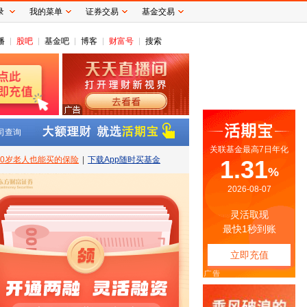
录
我的菜单
证券交易
基金交易
播
股吧
基金吧
博客
财富号
搜索
司查询
80岁老人也能买的保险
|
下载App随时买基金