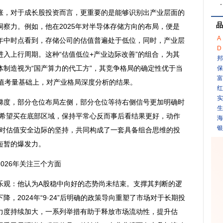
，对于成长股投资而言，更重要的是能够识别出产业层面的
品
察力。例如，他在2025年对
半导体
存储方向的布局，便是
A
年中时点看到，存储公司的估值普遍处于低位，同时，产业层
D
入上行周期。这种“估值低位+产业边际改善”的组合，为其
邦
体
制造视为“国产算力的代工方”，其竞争格局的确定性优于当
保
富
估值考量基础上，对产业格局深度分析的结果。
红
实
度，部分仓位布局左侧，部分仓位等待右侧信号更加明确时
生
只希望买在底部区域，保持平常心反而事后看结果更好，动作
海
银
其对估值安全边际的坚持，共同构成了一套具备组合思维的投
短暂的爆发力。
2026年关注三个方面
观：他认为A股稳中向好的态势尚未结束。支撑其判断的逻
，2024年“9·24”后明确的政策导向重塑了市场对于长期投
力度持续加大，一系列举措有助于释放市场流动性，提升估