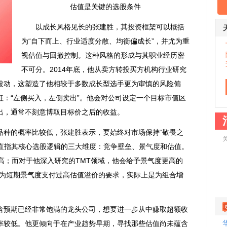
估值是关键的选股条件
以成长风格见长的张建胜，其投资框架可以概括
为“自下而上、行业适度分散、均衡偏成长”，并尤为重
视估值与回撤控制。这种风格的形成与其职业经历密
不可分。2014年底，他从卖方转投买方机构行业研究
波动，这塑造了他相较于多数成长型选手更为审慎的风险偏
：“左侧买入，左侧卖出”。他会对公司设定一个目标市值区
出，通常不刻意博取目标价之后的收益。
种的概率比较低，张建胜表示，要始终对市场保持“敬畏之
释直指其核心选股逻辑的三大维度：竞争壁垒、景气度和估值。
高；而对于他深入研究的TMT领域，他会给予景气度更高的
不为短期景气度支付过高估值溢价的要求，实际上是为组合增
预期已经非常饱满的龙头公司，想要进一步从中赚取超额收
率较低。他更倾向于在产业趋势早期，寻找那些估值尚未蕴含