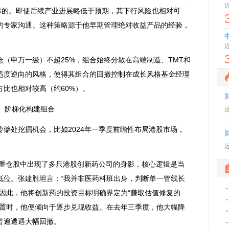
标的。即使后续产业进展略低于预期，其下行风险也相对可
的专家沟通。这种策略源于他早期管理绝对收益产品的经验，
申万一级）不超25%，组合始终分散在高端制造、TMT和
适度逆向的风格，使得其组合的回撤控制在成长风格基金经理
比也相对较高（约60%）。
阶梯化构建组合
处挖掘机会，比如2024年一季度前瞻性布局港股市场，
重仓股中出现了多只港股
创新药
公司的身影，核心逻辑是当
低位。张建胜坦言：“我并非医药科班出身，判断单一管线长
因此，他将创新药的投资目标明确界定为“赚取估值修复的
位置时，他便倾向于逐步兑现收益。在去年三季度，他大幅降
普遍遭遇大幅回撤。