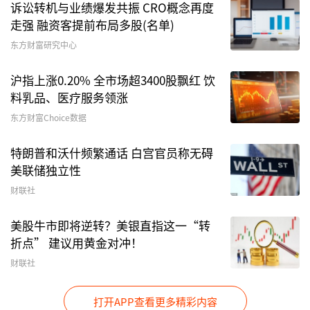
诉讼转机与业绩爆发共振 CRO概念再度
走强 融资客提前布局多股(名单)
东方财富研究中心
沪指上涨0.20% 全市场超3400股飘红 饮
料乳品、医疗服务领涨
东方财富Choice数据
特朗普和沃什频繁通话 白宫官员称无碍
美联储独立性
财联社
美股牛市即将逆转？美银直指这一“转
折点” 建议用黄金对冲！
财联社
打开APP查看更多精彩内容