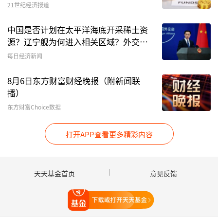
21世纪经济报道
中国是否计划在太平洋海底开采稀土资
源？辽宁舰为何进入相关区域？外交部
回应
每日经济新闻
8月6日东方财富财经晚报（附新闻联
播）
东方财富Choice数据
打开APP查看更多精彩内容
天天基金首页
意见反馈
打开天天基金