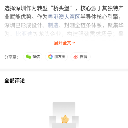
选择深圳作为转型“桥头堡”，核心源于其独特产
业赋能优势。作为
粤港澳大湾区
半导体核心引擎，
深圳已形成设计、
制造
、封测全链条体系，聚集华
为、
比亚迪
等龙头企业，构建强劲需求场景；叠
加“20+8”产业集群半导体专项政策、基金及人
展开全文
才支撑，形成高效“产学研用”协同生态，可为存
分享至：
储企业提供全周期保障。
此次转型是时空科技突破传统业务边界、培育第二
全部评论
增长曲线的主动布局，契合国家半导体产业链补链
强链政策导向。依托深圳产业生态赋能，公司有望
快速实现跨界跨越，为自身开辟新增长空间，也将
为国内半导体存储产业高质量发展注入新活力。
（文章来源：证券时报网）