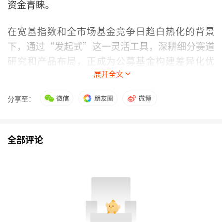
资金青睐。
在宽基指数和全市场基金竞争日趋白热化的背景
下，通过“发起式”这一灵活工具，深耕细分赛道
研究和产品布局，正成为公募基金构建差异化优
展开全文
势、寻求规模增长新引擎的关键战略。不只是中欧
基金，包括
永赢基金
在内，行业主题发起式产品已
分享至：
成为基金公司把握结构性行情、实现差异化竞争的
重要载体。
全部评论
目前来看，中欧基金、永赢基金等已在部分细分赛
道形成业绩兑现、资金流入、规模扩张的正向循
环。然而，成也赛道，败也赛道。亮眼的业绩与规
模数字背后，也面临着业绩可持续性、赛道依赖度
过高以及长期生存能力等多重考验。