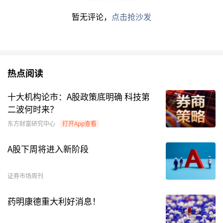
赛道布局模式下，也对主动管理基金经理的能力提
暂无评论，
点击抢沙发
出了更高维度的
综合
考验。基金经理需直面的不仅
是选股能力，更是产业研判、时机把控、业绩续
航、规模管理、战略定力等多重考验。
热点阅读
业绩有分化，科技、周期主线领跑
十大机构论市：A股政策底明确 科技第
二波何时来？
行业主题基金的业绩与赛道景气度高度绑定，这9
只发起式基金业绩表现分化，但科技与周期的两条
东方财富研究中心
打开App查看
主线较为清晰。
A股下周将进入新阶段
2025年之前成立的产品，超额收益显著。中欧数
证券市场周刊
字经济A、中欧周期优选A、中欧农业产业A、中欧
中证沪深港黄金产业A，2025年分别实现
药明康德重大利好消息！
143.07%、98.41%、33.06%、83.24%的年收益