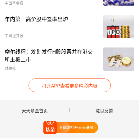
率。这其中，除了中欧中证沪深港黄金产业A略跑
中国基金报
输基准1.54%之外，其余三只产品均大幅跑赢同期
年内第一高价股中签率出炉
基准：中欧数字经济A、中欧周期优选A、中欧农
业产业A分别跑赢基准121.12%、52.69%、
中国证券报
11.71%。
摩尔线程：筹划发行H股股票并在港交
季报显示，自成立以来，中欧数字经济A累计收益
所主板上市
率已超2倍，跑赢同期基准170.6%；中欧周期优
财联社
选A收益率超1倍，跑赢基准43.52%。
打开APP查看更多精彩内容
天天基金首页
意见反馈
打开天天基金
在2025年新成立的产品中，科技与周期主题基金