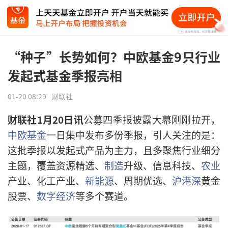
“种子”长势如何？中欧基金9只行业
发起式基金季报亮相
01-20 08:29
财联社
财联社1月20日讯
公募四季报披露大幕刚刚拉开，
中欧基金
一日集中发布多份季报，引人关注的是：
这批季报以发起式产品为主力，且多聚焦行业细分
主题，覆盖资源精选、
制造
升级、信息科技、
农业
产业、化工产业、
新能源
、周期优选、
沪港深
黄金
股票、
数字经济
等多个赛道。