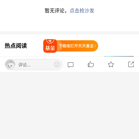
专用材料等行业增加值同比分别增长26.7%、
23.9%，工业机器人产量同比增长28%，
新能源
暂无评论，
点击抢沙发
汽车
新车销量达1649万辆、同比增长28.2%。新
兴领域投资增势良好，航空、航天器及设备制造等
行业投资实现两位数增长。
热点阅读
打开天天基金
面向2026年，张云明表示，工业和信息化系统将
8月8日晚间央视新闻联播要闻集锦
大力推进
新型工业化
，加快构建以先进制造业为骨
评论...
干的现代化产业体系，着力稳增长、强创新、促融
央视新闻客户端
打开App查看
合、优治理、防风险，确保实现“十五五”良好开
局。
飞天茅台自营门店价格再度上调 终端售
价已涨至1760元/瓶
对于2026年工业经济发展情况，
赛迪顾问
电子信
每日经济新闻
息产业研究中心副总经理袁钰对21世纪经济报道
伯克希尔哈撒韦：2026年Q2归属于股东
记者表示，预计2026年工业经济将呈现“稳中向
净利润256.67亿美元
好、结构向优、新动能持续壮大”特点，规模结构