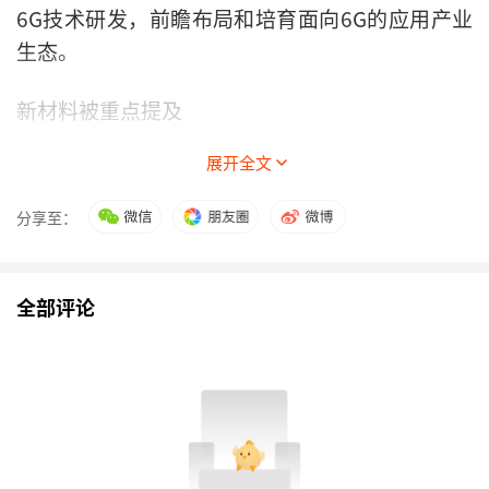
6G技术研发，前瞻布局和培育面向6G的应用产业
生态。
新材料被重点提及
展开全文
2025年，规模以上工业增加值同比增长5.9%，制
造业增加值占GDP比重保持稳定，制造业规模有望
分享至：
连续16年保持全球第一。电信业务总量同比增长
9.1%。工业和信息化领域对经济增长的贡献超四
成，有效发挥“压舱石”作用。
全部评论
从“新”的动能来看，张云明介绍，超大直径盾构
机、重型燃气轮机等重大装备实现突破，
人工智能
为工业经济增长注入强劲动力，6G第一阶段技术
试验形成超300项关键技术储备。
集成电路
、
电子