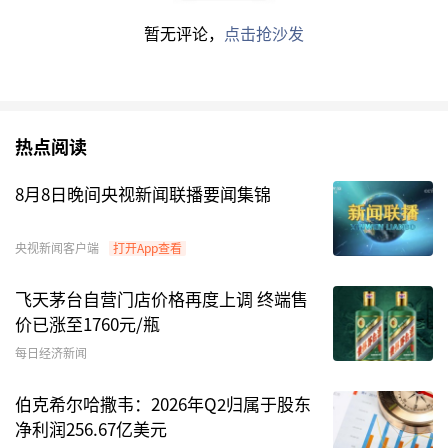
金
司
暂无评论，
点击抢沙发
6
创金合信基
基金管理公
罗水星
金
司
7
惠升基金
基金管理公
封雨辕
司
热点阅读
8
信达澳亚基
基金管理公
李博
8月8日晚间央视新闻联播要闻集锦
金
司
央视新闻客户端
打开App查看
9
开源资管
其它
何坤亮
10
中银理财
其它
金融
公
李瑞琪
飞天茅台自营门店价格再度上调 终端售
价已涨至1760元/瓶
司
每日经济新闻
数据来源：Choice数据
伯克希尔哈撒韦：2026年Q2归属于股东
注：由于篇幅受限，只显示前10家机构名单。
净利润256.67亿美元