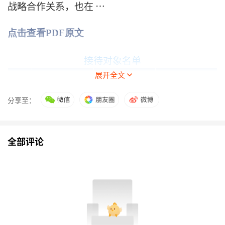
战略合作关系，也在 …
点击查看PDF原文
接待对象名单
展开全文
序
接待对象类
机构相关人
接待对象
号
型
员
分享至：
1
东方证券
证券公司
陈笑
2
国海证券
证券公司
芦冠宇
全部评论
3
信达证券
证券公司
范欣悦
4
国泰海通
证
证券公司
蔡昕妤
券
5
华泰柏瑞基
基金管理公
张又天