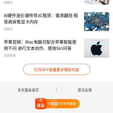
财联社
机构调研回测
AI硬件涨价潮传导3C租赁：需求翻倍 租
除当日外，爱施德近一年共接待76家机构84次调
赁商拆售显卡内存
研，历史回测情况如下表所示：
财联社
苹果官网：Mac电脑可配合苹果智能使
近一年机构调研回测
用千问 进行文本创作、使用Siri问答
接
绝对收益率（%）
超额收益率（%
澎湃新闻
待
公告
机
打开APP查看更多精彩内容
日期
构
次日
5日
10日
次日
5日
10
数
天天基金首页
意见反馈
2025-
6
0.08
-0.33
-1.55
-0.38
-0.72
-4.7
07-09
打开天天基金
2025-
21
-3.93
-6.35
-8.40
-3.96
-7.77
-10.