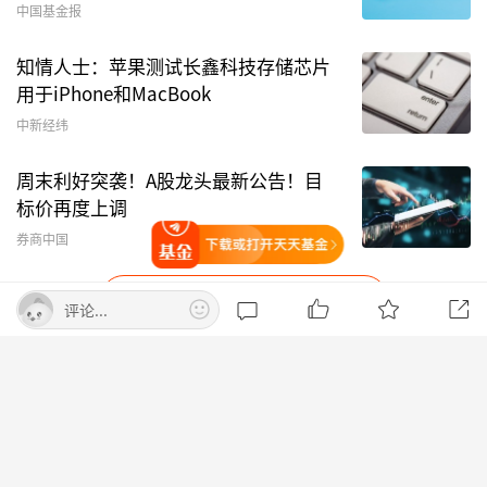
NO.4
玲珑轮胎
终止发行H股股票
中国基金报
知情人士：苹果测试长鑫科技存储芯片
1月22日，玲珑轮胎（SH601966，股价15.10
用于iPhone和MacBook
元）公告称，鉴于当前宏观经济环境、公司自身实
中新经纬
际情况、发展规划以及结合资本市场环境变化等多
重因素的
综合
考量，决定终止此前筹划的发行H股
周末利好突袭！A股龙头最新公告！目
股票并于香港联交所主板上市的事项。此次终止发
标价再度上调
行H股股票是公司基于对多方面因素的全面权衡及
券商中国
打开天天基金
实际情况作出的审慎决策，不会对生产经营和持续
发展造成重大不利影响。
打开APP查看更多精彩内容
评论...
点评：港股当前聚焦硬科技等热门赛道，传统轮胎
行业估值优势有限。玲珑轮胎此举是结合市场与自
天天基金首页
意见反馈
身情况的审慎选择，可让公司聚焦主业发展。
NO.5
港股行情：