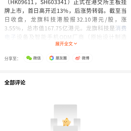
（HK09611，SH603341）正式在港交所主板挂
牌上市，首日高开近13%，后涨势转弱。截至当
日收盘，龙旗科技港股报32.10港元/股，涨
3.55%，总市值167.75亿港元。龙旗科技是
消费
电子
设备及智能手机ODM厂商（原始设计制造
展开全文
商），为品牌厂商提供产品研发、设计及生产等服
务。根据弗若斯特沙利文的资料，以2024年ODM
分享至：
出货量统计，龙旗科技是全球第二大消费电子
ODM厂商、全球排名第一的智能手机ODM厂商。
全部评论
点评：龙旗科技港股上市首日冲高回落，显示市场
对其全球智能手机ODM龙头地位的认可，以及对
行业竞争激烈的谨慎情绪。
NO.3
摩根大通
维持
安踏体育
“增持”评级