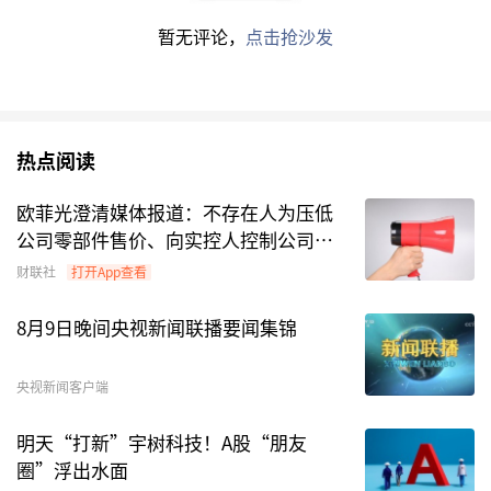
据智通财经1月22日消息，摩根大通发布研报称，
暂无评论，
点击抢沙发
安踏体育（HK02020，股价77.50港元）于2025
年第四季度的营运表现符合预期，其中FILA（斐
乐）及其他品牌保持增长势头，维持对安踏的“增
持”评级，目标价为141港元。该行指出，核心安
热点阅读
踏品牌进入2026财年后，1月至今的表现符合预
欧菲光澄清媒体报道：不存在人为压低
期，认为管理层对零售额的初步展望显得务实：核
公司零部件售价、向实控人控制公司转
心安踏品牌预计实现正增长，FILA品牌将延续
移利润的行为
财联社
打开App查看
2025年的趋势，而其他品牌则预计录得正常化增
长。
8月9日晚间央视新闻联播要闻集锦
点评：摩根大通维持对安踏的评级与目标价，是对
央视新闻客户端
其多品牌战略韧性的认可，也印证安踏仍是运动服
饰赛道的优选标的。
明天“打新”宇树科技！A股“朋友
圈”浮出水面