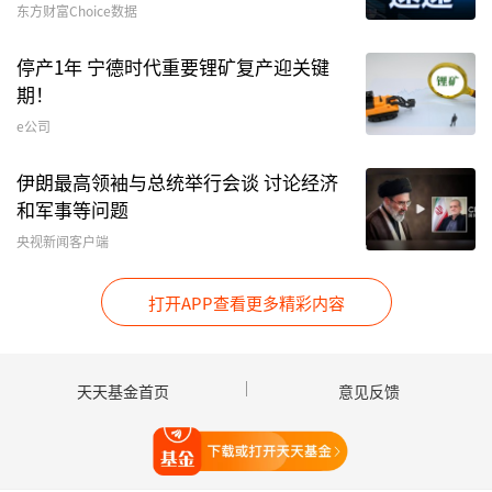
东方财富Choice数据
停产1年 宁德时代重要锂矿复产迎关键
期！
e公司
伊朗最高领袖与总统举行会谈 讨论经济
和军事等问题
截至1月21日，基金近三年最大回撤为28.76%，
央视新闻客户端
同类可比基金排名25/57。单季度最大回撤出现在
打开APP查看更多精彩内容
2021年一季度，为25.09%。
天天基金首页
意见反馈
打开天天基金