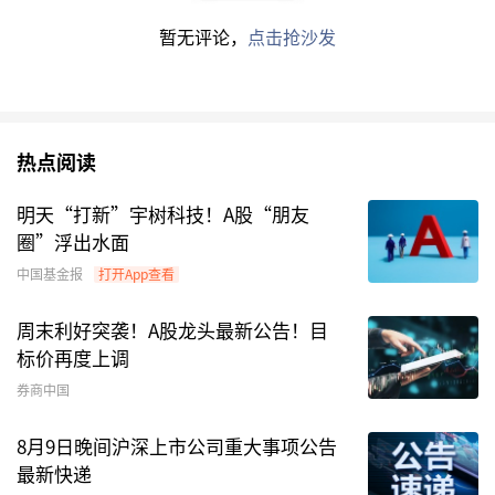
该基金与同类基金业绩比较情况。图为坐标原点到
暂无评论，
点击抢沙发
区间内某时点的净值增长率在同类基金中的分位
数。
热点阅读
明天“打新”宇树科技！A股“朋友
圈”浮出水面
中国基金报
打开App查看
周末利好突袭！A股龙头最新公告！目
标价再度上调
截至12月31日，基金近三年夏普比率为0.8509，
券商中国
位于同类可比基金17/56。
8月9日晚间沪深上市公司重大事项公告
最新快递