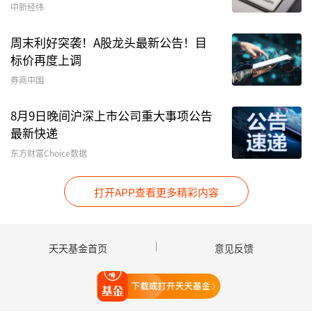
688148
芳
23
电话会议
2026-
中新经纬
源
01-22
周末利好突袭！A股龙头最新公告！目
股
标价再度上调
份
券商中国
000963
华
19
现场调研
2026-
8月9日晚间沪深上市公司重大事项公告
东
01-21
最新快递
医
东方财富Choice数据
药
603505
金
19
接待投资者线下调
2026-
打开APP查看更多精彩内容
石
研,线下调研
01-20
资
源
天天基金首页
意见反馈
数据来源：Choice数据
打开天天基金
免责声明：本文基于AI生产，仅供参考，不构成任