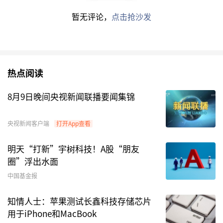
数
日期
称
暂无评论，
点击抢沙发
688767
博
118
分析师会议,路演活
2026-
拓
动,现场参观,电话会
01-07
生
议
热点阅读
物
688100
威
36
投资者接待日
2026-
8月9日晚间央视新闻联播要闻集锦
胜
01-21
信
央视新闻客户端
打开App查看
息
明天“打新”宇树科技！A股“朋友
301595
太
24
特定对象调研
2026-
圈”浮出水面
力
01-22
中国基金报
科
知情人士：苹果测试长鑫科技存储芯片
技
用于iPhone和MacBook