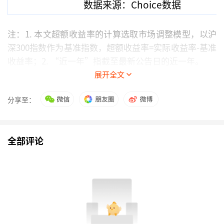
数据来源：Choice数据
注：1. 本文超额收益率的计算选取市场调整模型，以沪
深300指数作为基准指数，超额收益率=实际收益率-基准
收益率；2. “近一年”指截至最新公告日的近一年。
展开全文
市场机构调研
分享至：
1月23日，
博拓生物
、
威胜信息
、
太力科技
、
芳源
股份
、
华东医药
、
金石资源
等公司相继发布机构调
全部评论
研公告，具体情况如下表：
A股公司机构调研一览
证
接待
最新
证券代
券
机构
接待方式
调研
码
名