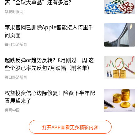
离“全球大单品”还有多远？
华夏时报网
苹果官网已删除Apple智能接入阿里千
问页面
每日经济新闻
超跌反弹or趋势反转？8月刚过一周 这
些个股已率先反包7月跌幅（附名单）
每日经济新闻
权益投资信心边际修复！险资下半年配
置展望来了
券商中国
打开APP查看更多精彩内容