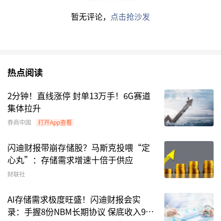
暂无评论，
点击抢沙发
今年1月末，监管部门发布《机构监管通报》称，
D基金公司与不具备基金销售业务资格和基金从业
资格的
互联网
“大V”开展营销合作，向其支付大
额广告费，以互联网“大V”在平台上预告某日
热点阅读
（将）大额购入D基金公司的A产品为噱头，利用
互联网“大V”的流量和影响力鼓动投资者跟进购
2分钟！直线涨停 封单13万手！6G赛道
买A产品，诱导风险承受能力不匹配的投资者购买
集体拉升
中高风险产品。
券商中国
打开App查看
通报虽未直接点名，但相关细节与1月引发市场广
闪迪财报带崩存储股？马斯克投喂“定
心丸”：存储需求增速十倍于供应
泛关注的德邦基金旗下的德邦稳盈增长灵活配置混
财联社
合基金高度吻合，多家媒体在报道中直指D基金公
司正是德邦基金。
AI存储需求极度旺盛！闪迪财报会实
录：手握8份NBM长期协议 保底收入939
另外，据媒体报道，大V“爱理财的小羊”在抖