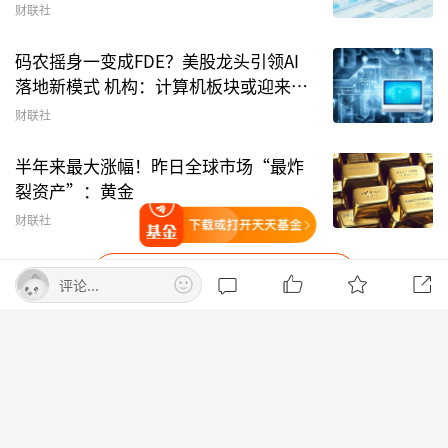
亿美元
财联社
音、蚂蚁财富等平台的账号被永久禁言。不过红星
资本局发现，有“爱理财的羊弟”等账号在抖音等
码农摇身一变成FDE？美股龙头引领AI
社交平台开始活跃，但近期视频均未露脸，不确定
落地新模式 机构：计算机板块或迎来重
估
是否为“爱理财的小羊”。
财联社
半年来最大涨幅！昨日全球市场“最炸
（文章来源：红星资本局）
裂资产”：黄金
编辑：东方财富网
财联社
打开天天基金
内容仅代表作者观点，不构成投资建议，投资者应独立决策并自行
承担风险。市场有风险，投资需谨慎。
打开APP查看更多精彩内容
评论...
天天基金首页
意见反馈