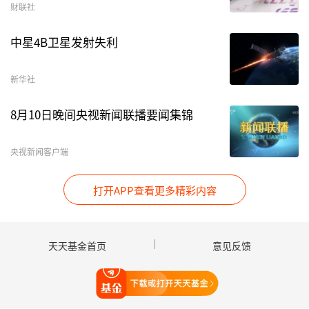
源：Wind
财联社
中星4B卫星发射失利
值得一提的是，持有较多杭电股份的广发远见智
选，其业绩表现也相对较好。Wind数据显示，截
新华社
至4月24日，该基金A份额近一年的回报率接近
159%，年内回报率则超过93%。
8月10日晚间央视新闻联播要闻集锦
今年一季度，该基金还新进重仓了
长飞光纤
、
亨通
央视新闻客户端
光电
、
宏景科技
等多只翻倍股（2026年内股价涨
幅超过100%）。
打开APP查看更多精彩内容
行业层面，该基金在一季度重点配置了光纤光缆、
存储、Token涨价相关行业，以及部分细分
行业龙
天天基金首页
意见反馈
头
。
打开天天基金
广发远见智选基金经理唐晓斌在基金一季报中指