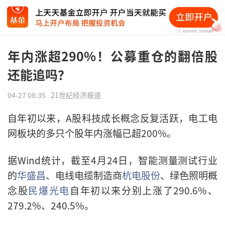
年内涨超290%！公募重仓的翻倍股
还能追吗？
04-27 08:35
21世纪经济报道
自年初以来，A股科技成长概念反复活跃，电工电
网板块的多只个股年内涨幅已超200%。
据Wind统计，截至4月24日，智能测量测试行业
的
华盛昌
、电线电缆制造商
杭电股份
、绿色照明概
念股
民爆光电
自年初以来分别上涨了290.6%、
279.2%、240.5%。