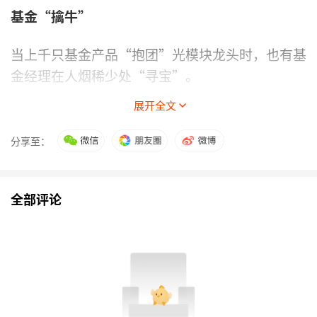
基金“擒牛”
当上千只基金产品“抱团”光模块龙头时，也有基
金经理在人烟稀少处“寻宝”。
展开全文
今年一季度，广发基金、华商基金、前海开源基金
等7家公司旗下共计13只基金“盯上”了杭电股
分享至：
份。截至4月24日，杭电股份自年初以来上涨逾
279%。若相关基金产品在年初就已布局该个股并
持有至今，或已斩获丰厚收益。
全部评论
具体来看，据Wind数据，截至一季度末，广发基
金旗下4只基金合计持有逾3124万股杭电股份，均
为新进重仓。