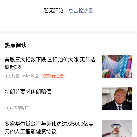
其中，广发远见智选新进重仓持有2502.7万股杭
电股份；广发利鑫、广发电子信息传媒产业精选分
暂无评论，
点击抢沙发
别重仓持有295.5万股、283.5万股杭电股份。广
发瑞福精选持股数量相对较少，约为42.7万股。
而
华商龙头优势
在一季度新进重仓持有163.7万股
热点阅读
杭电股份。其他8只基金产品持有杭电股份的数量
美股三大指数下跌 国际油价大涨 英伟达
较少，普遍在50万股以下。
跌超2%
东方财富Choice数据
打开App查看
特朗普要求伊朗赔偿
CCTV国际时讯
多家华尔街公司与英伟达达成5000亿美
元的人工智能融资协议
2026年一季度新进重仓杭电股份的基金数据来