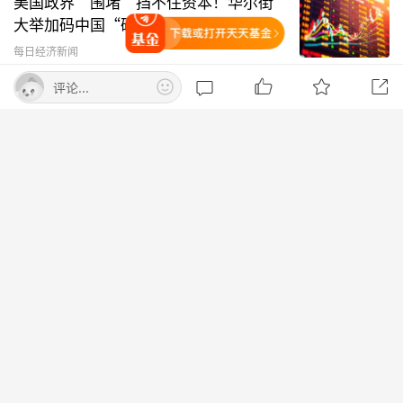
美国政界“围堵”挡不住资本！华尔街
大举加码中国“硬科技”
打开天天基金
每日经济新闻
评论...
8天7板！翻倍牛股紧急提示：股票已被
深交所纳入重点监控
每日经济新闻
南航一航班疑向乘客发放西梅汁 致多名
乘客在飞行途中排队上厕所！
每日经济新闻
特朗普宣布：将向关键矿产和电池项目
投资30亿美元
财联社
打开APP查看更多精彩内容