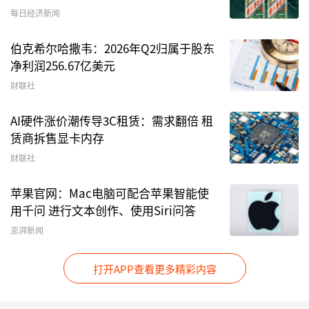
每日经济新闻
伯克希尔哈撒韦：2026年Q2归属于股东
净利润256.67亿美元
财联社
AI硬件涨价潮传导3C租赁：需求翻倍 租
赁商拆售显卡内存
财联社
苹果官网：Mac电脑可配合苹果智能使
用千问 进行文本创作、使用Siri问答
澎湃新闻
打开APP查看更多精彩内容