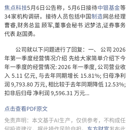
焦点科技
5月6日公告称，
5月6日
接待
中银基金
等
34家机构
调研。
接待人员包括中国
制造
网总经理
曹睿,财务总监 顾军,董事会秘书 迟梦洁,证券事务
代表 赵国勇。
公司就以下问题进行了回复：
一、 公司 2026
年第一季度经营情况介绍 先给大家简单介绍下今
年一季度的经营情况: 2026 年一季度, 公司营业收
入 5.11 亿元, 与去年同期增长 15.81%; 归母净利
润 9,793.80 万元, 相比较于去年同期降低 12.53%;
扣非后归母 净利润 9,596.31 万元...
点击查看PDF原文
免责声明：本文基于AI生产，仅供参考，不构成任
何投资建议，据此操作风险自担。
东方财富
发布此