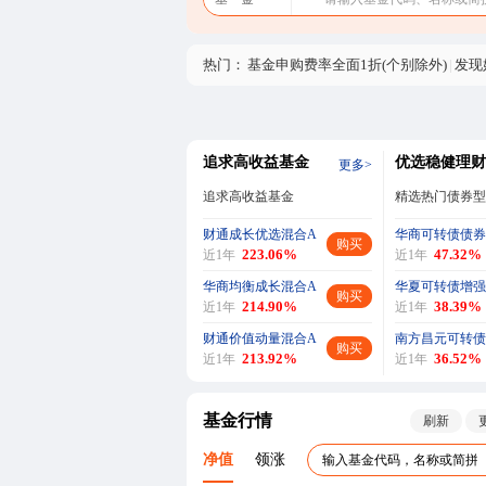
热门：
基金申购费率全面1折(个别除外)
|
发现
追求高收益基金
优选稳健理财
更多>
追求高收益基金
精选热门债券型
财通成长优选混合A
华商可转债债券
购买
223.06%
47.32%
近1年
近1年
华商均衡成长混合A
华夏可转债增强
购买
214.90%
38.39%
近1年
近1年
财通价值动量混合A
南方昌元可转债
购买
213.92%
36.52%
近1年
近1年
基金行情
刷新
净值
领涨