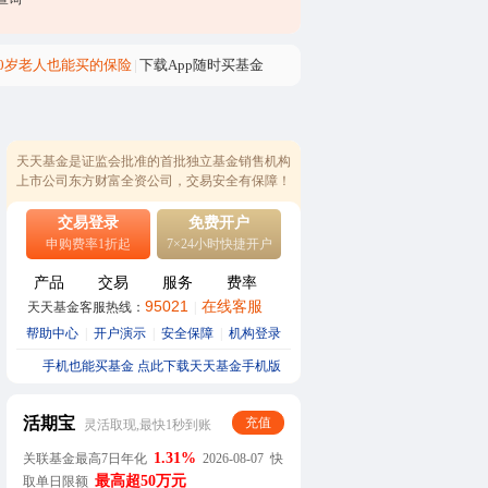
80岁老人也能买的保险
|
下载App随时买基金
天天基金是证监会批准的首批独立基金销售机构
上市公司东方财富全资公司，交易安全有保障！
交易登录
免费开户
申购费率1折起
7×24小时快捷开户
产品
交易
服务
费率
95021
在线客服
天天基金客服热线：
|
帮助中心
|
开户演示
|
安全保障
|
机构登录
手机也能买基金 点此下载天天基金手机版
活期宝
充值
灵活取现,最快1秒到账
1.31%
关联基金最高7日年化
2026-08-07 快
最高超50万元
取单日限额