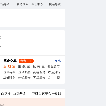
产品导购
自选基金
帮助中心
网站导航
吧
宝
基金交易
免费开户
更多
活
期
宝
指
数
宝
私
募
宝
基金超市
基金导购
基金新品
高端理财
收益排行
稳健理财
热销基金
五星基金
发
现
自选股
自选基金
下载自选基金手机版
查询