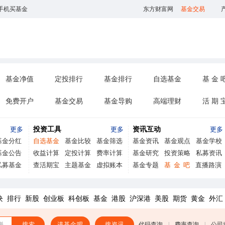
手机买基金
东方财富网
基金交易
基金净值
定投排行
基金排行
自选基金
基 金 
免费开户
基金交易
基金导购
高端理财
活 期 
更多
投资工具
更多
资讯互动
更多
基金分红
自选基金
基金比较
基金筛选
基金资讯
基金观点
基金学校
基金公告
收益计算
定投计算
费率计算
基金研究
投资策略
私募资讯
私募基金
查活期宝
主题基金
虚拟账本
基金专题
基
金
吧
直播路演
块
排行
新股
创业板
科创板
基金
港股
沪深港
美股
期货
黄金
外汇
拼
搜索
进基金吧
搜资讯
代码查询
|
费率查询
|
公司