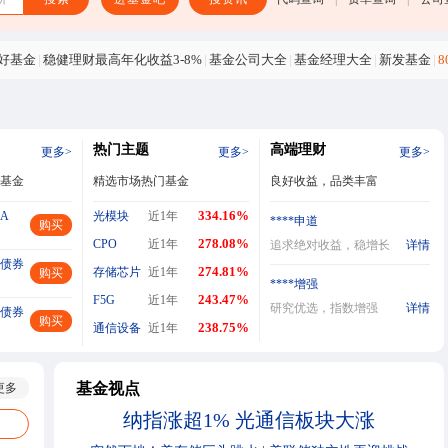
好基金
|
稳健理财最高年化收益3-8%
|
基金公司大全
|
基金经理大全
|
新发基金
|
热门主题
高端理财
更多>
更多>
更多>
基金
精选市场热门基金
良好收益，品类丰富
334.16%
A
光模块
近1年
****申道
购买
278.08%
CPO
近1年
追求绝对收益，稳增长
详情
债券
274.81%
存储芯片
近1年
购买
****增强
243.47%
F5G
近1年
研究优选，指数增强
详情
债券
购买
238.75%
通信设备
近1年
基金视点
更多
纳指涨超1% 光通信板块大涨