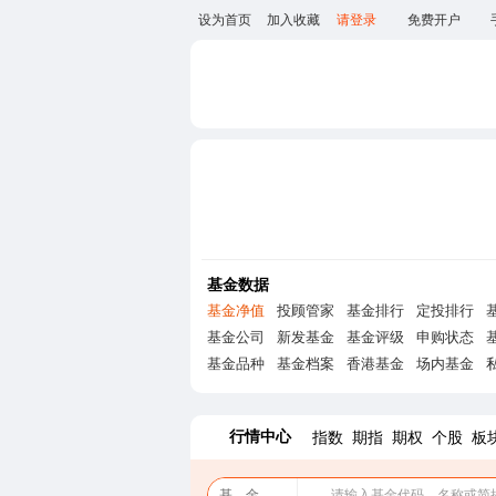
设为首页
加入收藏
请登录
免费开户
基金数据
基金净值
投顾管家
基金排行
定投排行
基金公司
新发基金
基金评级
申购状态
基金品种
基金档案
香港基金
场内基金
行情中心
指数
期指
期权
个股
板
基 金
请输入基金代码、名称或简