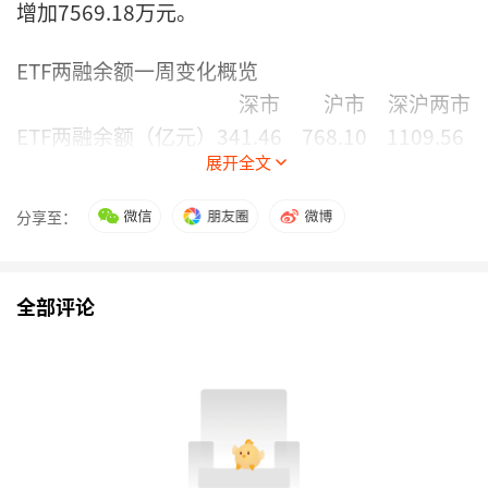
增加7569.18万元。
ETF两融余额一周变化概览
深市
沪市
深沪两市
ETF两融余额（亿元）
341.46
768.10
1109.56
展开全文
环比前一周增减（亿
3.09
-1.52
1.57
元）
分享至：
环比前一周增减幅度
0.91
-0.20
0.14
（%）
ETF融资余额（亿元）
330.30
693.26
1023.55
全部评论
环比前一周增减（亿
3.49
-2.28
1.21
元）
环比前一周增减幅度
1.07
-0.33
0.12
（%）
ETF融券余量（亿份）
5.06
19.86
24.91