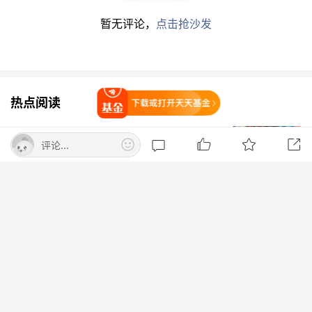
环比前一周增减（万
-2495.01
-4326.48
-6821.50
暂无评论，
点击抢沙发
份）
环比前一周增减幅度
-4.70
-2.13
-2.67
（%）
ETF融券余额（亿元）
11.16
74.85
86.01
热点阅读
打开天天基金
环比前一周增减（万
-3936.62
7569.18
3632.56
元）
美股三大指数集体上涨 光通信、太空概
评论...
环比前一周增减幅度
-3.41
1.02
0.42
念大涨 国际金价走高
（%）
东方财富Choice数据
打开App查看
8月7日晚间央视新闻联播要闻集锦
相关标的ETF中，最新融资余额超亿元的有132
只，融资余额最多的是
华安黄金ETF
，最新融资余
央视新闻客户端
额66.06亿元，其次是易方达黄金ETF、
国泰中证
全指证券公司ETF
，最新融资余额分别为39.30亿
北京：非京籍家庭购房社保个税缴纳年
元、38.48亿元。
限下调为一年