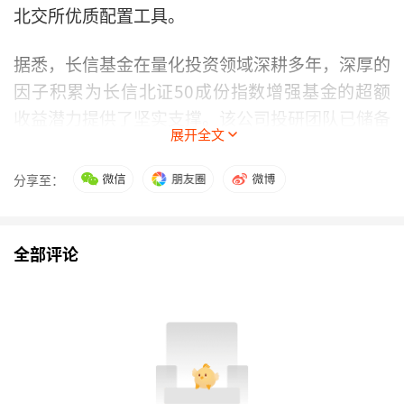
北交所优质配置工具。
据悉，长信基金在量化投资领域深耕多年，深厚的
因子积累为长信北证50成份指数增强基金的超额
收益潜力提供了坚实支撑。该公司投研团队已储备
展开全文
超过“1000+Alpha因子”，涵盖基本面与AI价量
因子，并持续投入神经网络、自然语言处理等技术
分享至：
研究，同时对产业链、新闻舆情等新型数据进行持
续验证，不断迭代优化模型。此外，该公司搭建的
投研一体化平台实现底层逻辑充分共享，最大限度
全部评论
推动投研成果协同转化。
（文章来源：证券日报）
编辑：东方财富网
内容仅代表作者观点，不构成投资建议，投资者应独立决策并自行
承担风险。市场有风险，投资需谨慎。