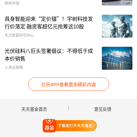
2022年12月登陆
科创板
。
券商中国
具身智能迎来“定价锚”！宇树科技发
顶着高新技术的光环，清越科技曾吸引不少大中型
行价落定 融资客超亿元抢筹这10股
公募布局。2025年基金三季报显示，鹏华、民生
东方财富研究中心
加银等旗下主动权益类基金重仓该股；2025年年
报显示，共有84只基金持有该股，涵盖多只指数
光伏硅料八巨头签署倡议：不得低于成
基金和量化基金，
诺安基金
、
高盛
等资管机构亦现
本价销售
身前十大流通股东名单。
上海证券报
然而，正当众多机构将目光投向这家公司时，其财
打开APP查看更多精彩内容
务造假问题突然曝光。
2025年10月31日，清越科技收到中国证监会出具
天天基金首页
意见反馈
的《立案告知书》，因涉嫌定期报告等财务数据虚
假记载被立案调查。2026年4月30日，公司股票
打开天天基金
被实施其他风险警示，股票简称由“清越科技”变