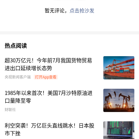
暂无评论，
点击抢沙发
作为一家典型的银行系公募，中加基金主要依靠固
热点阅读
收类产品支撑规模，权益类基金占比偏小。此外，
超30万亿元！今年前7月我国货物贸易
该公司高管近年来变动频繁，董事长和总经理均于
进出口延续增长态势
去年发生变更，目前总经理一职暂由首席信息官陈
央视新闻客户端
打开App查看
昕代任。
1985年以来首次！美国7月沙特原油进
逆势加仓
口量降至零
财联社
成立于2010年的苏州清越光电科技股份有限公司
（下称“清越科技”）正面临退市风险。该公司主
利空突袭！万亿巨头直线跳水！日本股
营PMOLED、电子纸与硅基
OLED
三大业务，于
市下挫