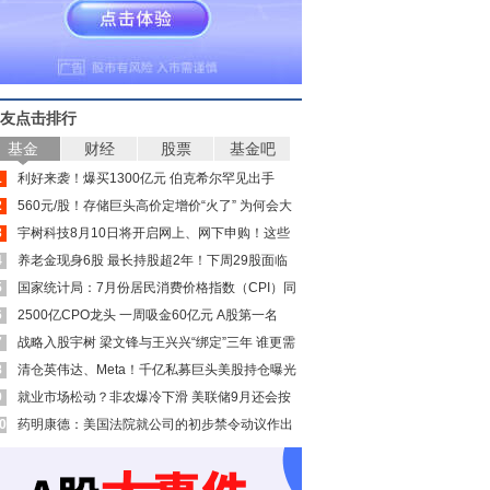
友点击排行
基金
财经
股票
基金吧
1
利好来袭！爆买1300亿元 伯克希尔罕见出手
2
560元/股！存储巨头高价定增价“火了” 为何会大
3
幅溢价？
宇树科技8月10日将开启网上、网下申购！这些
4
公司受益
养老金现身6股 最长持股超2年！下周29股面临
5
解禁（附股）
国家统计局：7月份居民消费价格指数（CPI）同
6
比上涨0.5%
2500亿CPO龙头 一周吸金60亿元 A股第一名
7
战略入股宇树 梁文锋与王兴兴“绑定”三年 谁更需
8
要谁？
清仓英伟达、Meta！千亿私募巨头美股持仓曝光
9
就业市场松动？非农爆冷下滑 美联储9月还会按
0
下加息键吗
药明康德：美国法院就公司的初步禁令动议作出
裁决