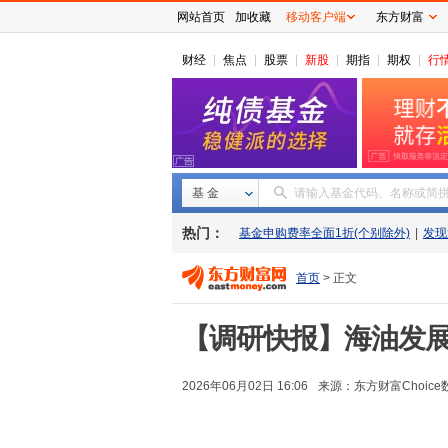
网站首页
加收藏
移动客户端
东方财富
财经
焦点
股票
新股
期指
期权
行
基 金
请输入基金代码、名称或简
热门：
基金申购费率全面1折(个别除外)
|
发现
首页
> 正文
【调研快报】海油发展
2026年06月02日 16:06
来源：
东方财富Choice