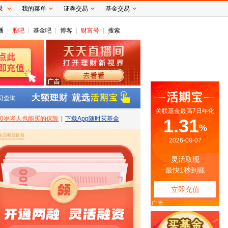
录
我的菜单
证券交易
基金交易
播
股吧
基金吧
博客
财富号
搜索
司查询
80岁老人也能买的保险
|
下载App随时买基金