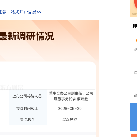
券一站式开户交易>>
理