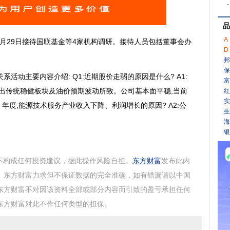
品
A
5月29日
接待国联基金
等4家机构
调研。
接待人员包括董事会办
D
邦
保
系活动主要内容介绍: Q1:近期股价走弱的原因是什么? A1:
富
出传统稳健板块及油价预期波动所致。公司基本面平稳,当前
红
实
5 年度,能源技术服务产业收入下降、利润增长的原因? A2:公
生
海
银
不构成任何投资建议，据此操作风险自担。
东方财富
发布此内
。
东方财富
力求但不保证数据的完全准确，如有错漏请以中国
东方财富
不对因该资料全部或部分内容而引致的盈亏承担任何
东方财富对此不作任何类型的担保。