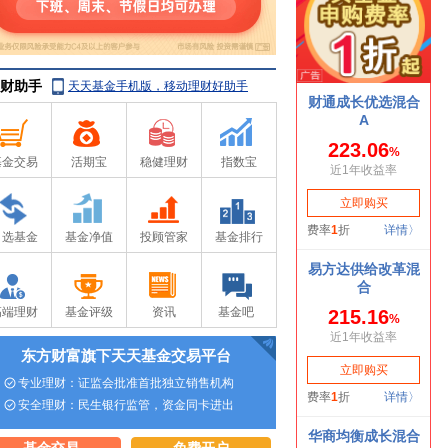
财助手
天天基金手机版，移动理财好助手
基金交易
活期宝
稳健理财
指数宝
自选基金
基金净值
投顾管家
基金排行
高端理财
基金评级
资讯
基金吧