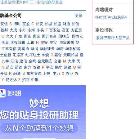
牌基金公司
更多
安信
B
博时
宝盈
C
长安
长城
长盛
财通
长信
德邦
大成
东方
东海
东吴
F
富安达
富国
方正富
G
光大
广发
国富
国金
国开泰富
国联安
国寿安
国泰
国投瑞银
工银
H
华安
华宝
华宸未来
华
汇丰晋信
海富通
华润
华融证券
华商
华泰柏瑞
土创新
汇添富
红塔红土
华夏
J
嘉合
景顺长城
嘉
九泰
江信
建信
金鹰
金元顺安
交银
M
大摩
民
N
诺安
诺德
南方
农银
P
平安
鹏华
浦银
Q
前
开源
R
融通
S
东方资管
上投
申万
X
兴业
兴
Y
易方达
Z
招商
中银