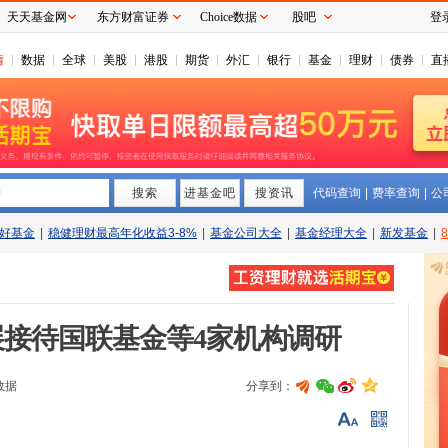
天天基金网
东方财富证券
Choice数据
股吧
登
情
数据
全球
美股
港股
期货
外汇
银行
基金
理财
债券
直
搜索
拼
进基金吧
搜资讯
代码查询
|
费率查询
|
公
好基金
|
稳健理财最高年化收益3-8%
|
基金公司大全
|
基金经理大全
|
新发基金
|
接待国联基金等4家机构调研
数据
分享到：