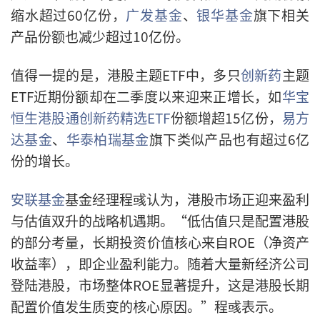
缩水超过60亿份，
广发基金
、
银华基金
旗下相关
产品份额也减少超过10亿份。
值得一提的是，港股主题ETF中，多只
创新药
主题
ETF近期份额却在二季度以来迎来正增长，如
华宝
恒生港股通创新药精选ETF
份额增超15亿份，
易方
达基金
、
华泰柏瑞基金
旗下类似产品也有超过6亿
份的增长。
安联基金
基金经理程彧认为，港股市场正迎来盈利
与估值双升的战略机遇期。“低估值只是配置港股
的部分考量，长期投资价值核心来自ROE（净资产
收益率），即企业盈利能力。随着大量新经济公司
登陆港股，市场整体ROE显著提升，这是港股长期
配置价值发生质变的核心原因。”程彧表示。