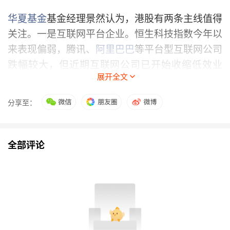
华夏基金
基金经理景然认为，港股有两条主线值得
关注。一是互联网平台企业。恒生科技指数今年以
来表现偏弱，腾讯、
阿里巴巴
等平台型互联网公司
跌幅较大，但近期互联网公司已开始收缩低效业
展开全文
务、调整战略，对企业盈利能力是正面调整，若利
润率下行趋势得到改善或逆转，这些拥有较深“护
分享至：
城河”的
中国互联网
龙头公司有望迎来估值修复。
二是中国创新药企业国际竞争力持续提升。港股创
新药公司股价表现受融资环境、临床进展和风险偏
全部评论
好影响较大，估值波动也较大，但如果市场情绪修
复，股价弹性巨大，后续可关注具备差异化管线、
国际化授权能力和商业化兑现能力的企业。
（文章来源：证券时报）