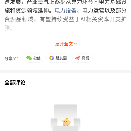
速发展，产业景气正逐步从算力环节向电力基础设
施和资源领域延伸。
电力设备
、电力运营以及部分
资源品领域，有望持续受益于AI相关资本开支扩
张。
三是
AI应用
入口资产。人工智能产业发展进入新阶
展开全文
段后，市场关注点将逐步由模型和硬件向应用落地
分享至：
延伸。拥有用户基础、应用场景和商业化能力的平
台型企业，或成为产业价值释放的重要载体。
全部评论
四是部分消费及周期方向。消费领域已出现一定复
苏迹象，但全面修复仍需进一步观察；周期板块则
更多体现为部分细分行业景气改善带来的结构性机
会，其中部分品种有望迎来“二次点火”机会。
（文章来源：上海证券报·中国证券网）