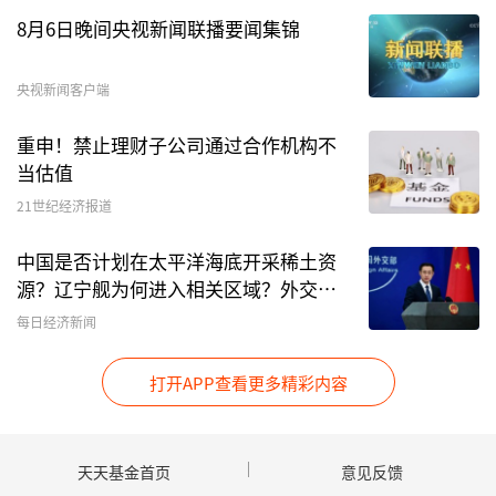
8月6日晚间央视新闻联播要闻集锦
央视新闻客户端
重申！禁止理财子公司通过合作机构不
当估值
21世纪经济报道
中国是否计划在太平洋海底开采稀土资
源？辽宁舰为何进入相关区域？外交部
回应
每日经济新闻
打开APP查看更多精彩内容
天天基金首页
意见反馈