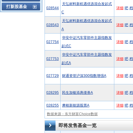
天弘材料新机遇优选混合发起式
打新股基金
028544
详细
吧
档
C
天弘材料新机遇优选混合发起式
028543
详细
吧
档
A
华安中证汽车零部件主题指数发
027754
详细
吧
档
起式C
华安中证汽车零部件主题指数发
027753
详细
吧
档
起式A
027729
财通资管沪深300指数增强A
详细
吧
档
028295
民生加银添惠债券A
详细
吧
档
028255
摩根新能源股票A
详细
吧
档
数据来源：东方财富Choice数据
即将发售基金一览