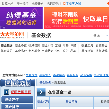
收藏本站
|
安全登录
|
免费开户
忘记密码
|
手机客户端
基金数据
基 金
基金数据
基金净值
投顾管家
基金排行
定投
港基
评级
投资工具
自选基金
基金公司
基金品种
新发基金
申购状态
分红
公告
私募
基金筛选
收益计算
您浏览过的基金：
华夏大盘
嘉实增长
泰达精选
嘉实服务
易基策略
兴业全球视
上投优势
信诚蓝筹
基金数据
> 新发基金
返回数据首页
在售基金一览
基金净值
基金代码
基金简称
相关
基金排行