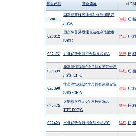
基金代码
基金简称
相关
国富标普港股通低波红利指数发
028611
详细
吧
档
起式A
国富标普港股通低波红利指数发
028612
详细
吧
档
起式C
027422
兴业优势创新混合型发起式A
详细
吧
档
华富淳恒稳健6个月持有期混合发
028399
详细
吧
档
起式(FOF)C
华富淳恒稳健6个月持有期混合发
028398
详细
吧
档
起式(FOF)A
天弘鑫享多元3个月持有混合
027475
详细
吧
档
(ETF-FOF)C
027423
兴业优势创新混合型发起式C
详细
吧
档