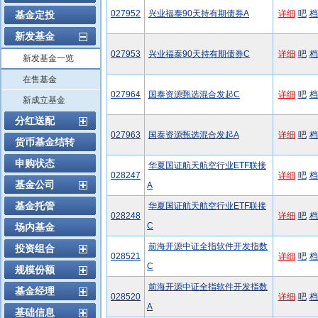
027952
兴业福泰90天持有期债券A
详细
吧
档
基金定投
新发基金
027953
兴业福泰90天持有期债券C
详细
吧
档
新发基金一览
在售基金
027964
国泰资源甄选混合发起C
详细
吧
档
新成立基金
分红送配
027963
国泰资源甄选混合发起A
详细
吧
档
货币基金结转
申购状态
华夏国证航天航空行业ETF联接
028247
详细
吧
档
基金公司
A
基金托管
华夏国证航天航空行业ETF联接
028248
详细
吧
档
C
场内基金
前海开源中证全指软件开发指数
投资组合
028521
详细
吧
档
C
规模份额
前海开源中证全指软件开发指数
基金经理
028520
详细
吧
档
A
基础信息