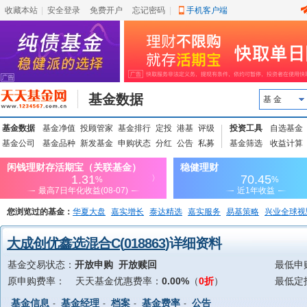
收藏本站
|
安全登录
|
免费开户
忘记密码
|
手机客户端
基金数据
基 金
基金数据
基金净值
投顾管家
基金排行
定投
港基
评级
投资工具
自选基金
基金公司
基金品种
新发基金
申购状态
分红
公告
私募
基金筛选
收益计算
您浏览过的基金：
华夏大盘
嘉实增长
泰达精选
嘉实服务
易基策略
兴业全球视
上投优势
信诚蓝筹
大成创优鑫选混合C
(
018863
)详细资料
基金交易状态：
开放申购 开放赎回
最低申
原申购费率：
天天基金优惠费率：
0.00%
（
0折
）
最低定
基金信息
基金经理
档案
基金费率
公告
-
-
-
-