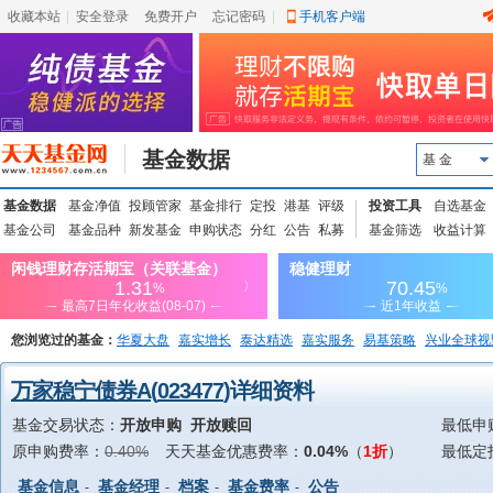
收藏本站
|
安全登录
|
免费开户
忘记密码
|
手机客户端
基金数据
基 金
基金数据
基金净值
投顾管家
基金排行
定投
港基
评级
投资工具
自选基金
基金公司
基金品种
新发基金
申购状态
分红
公告
私募
基金筛选
收益计算
您浏览过的基金：
华夏大盘
嘉实增长
泰达精选
嘉实服务
易基策略
兴业全球视
上投优势
信诚蓝筹
万家稳宁债券A
(
023477
)详细资料
基金交易状态：
开放申购 开放赎回
最低申
原申购费率：
0.40%
天天基金优惠费率：
0.04%
（
1折
）
最低定
基金信息
基金经理
档案
基金费率
公告
-
-
-
-