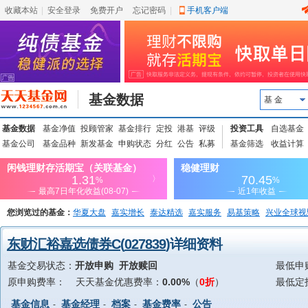
收藏本站
|
安全登录
|
免费开户
忘记密码
|
手机客户端
基金数据
基 金
基金数据
基金净值
投顾管家
基金排行
定投
港基
评级
投资工具
自选基金
基金公司
基金品种
新发基金
申购状态
分红
公告
私募
基金筛选
收益计算
您浏览过的基金：
华夏大盘
嘉实增长
泰达精选
嘉实服务
易基策略
兴业全球视
上投优势
信诚蓝筹
东财汇裕嘉选债券C
(
027839
)详细资料
基金交易状态：
开放申购 开放赎回
最低申
原申购费率：
天天基金优惠费率：
0.00%
（
0折
）
最低定
基金信息
基金经理
档案
基金费率
公告
-
-
-
-