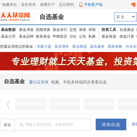
收藏本站
|
安全登录
|
免费开户
忘记密码
|
手机客户端
自选基金
基 金
基金数据
基金净值
投顾管家
基金排行
定投
港基
评级
投资工具
自选基金
基金公司
基金品种
新发基金
申购状态
分红
公告
私募
基金筛选
收益计算
您最近浏览过的基金：
华夏大盘
嘉实增长
泰达精选
嘉实服务
易基策略
兴业全
信诚蓝筹
华夏优势
汇丰龙腾
华夏红利
易基中小盘
银华优质
中银中国
广发
东吴动力
自选基金
通行证登录
电脑、手机多终端同步查看自选
新
请输入基金代码、名称或简拼
基金