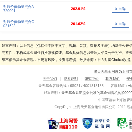
财通价值动量混合A
202.91%
加自选
720001
财通价值动量混合C
201.62%
加自选
021523
郑重声明：以上信息（包括但不限于文字、视频、音频、数据及图表）均基于公开
完整性，不构成本公司任何推荐或保证。基金具体信息以管理人相关公告为准。投
绩不预示其未来表现，市场有风险，投资需谨慎。数据来源：东方财富Choice数据
将天天基金网设为上网
关于我们
|
资质证明
|
研究中心
|
联系我们
|
安
天天基金客服热线：95021 / 4001818188
|
客服邮箱：
v
郑重声明：
天天基金系证监会批准的基金销售机构[000000
中国证监会上海监管
CopyRight 上海天天基金销售有限公司 2011-现在