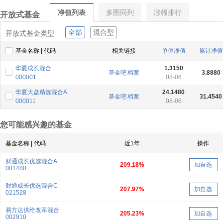
净值列表
多图同列
涨幅排行
开放式基金
全部
混合型
开放式基金类型
基金名称 | 代码
相关链接
单位净值
累计净值
华夏成长混合
1.3150
基金吧
档案
3.8880
000001
08-06
华夏大盘精选混合A
24.1480
基金吧
档案
31.4540
000011
08-06
您可能感兴趣的基金
基金名称 | 代码
近1年
操作
财通成长优选混合A
209.18%
加自选
001480
财通成长优选混合C
207.97%
加自选
021528
易方达供给改革混合
205.23%
加自选
002910