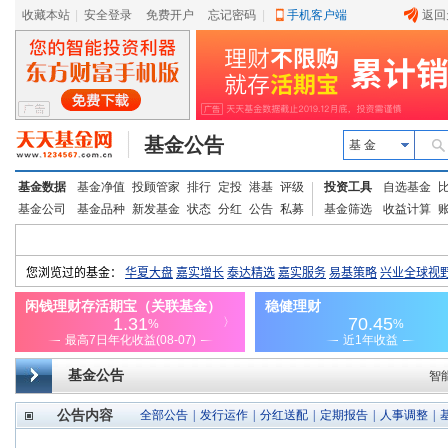
收藏本站
|
安全登录
|
免费开户
忘记密码
|
手机客户端
返回
基金公告
基 金
基金数据
基金净值
投顾管家
排行
定投
港基
评级
投资工具
自选基金
基金公司
基金品种
新发基金
状态
分红
公告
私募
基金筛选
收益计算
基金公告
智
公告内容
全部公告
|
发行运作
|
分红送配
|
定期报告
|
人事调整
|