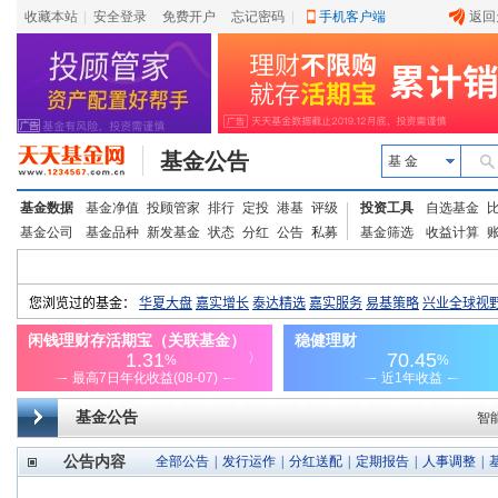
收藏本站
|
安全登录
|
免费开户
忘记密码
|
手机客户端
返回
基金公告
基 金
基金数据
基金净值
投顾管家
排行
定投
港基
评级
投资工具
自选基金
基金公司
基金品种
新发基金
状态
分红
公告
私募
基金筛选
收益计算
基金公告
智
公告内容
全部公告
|
发行运作
|
分红送配
|
定期报告
|
人事调整
|