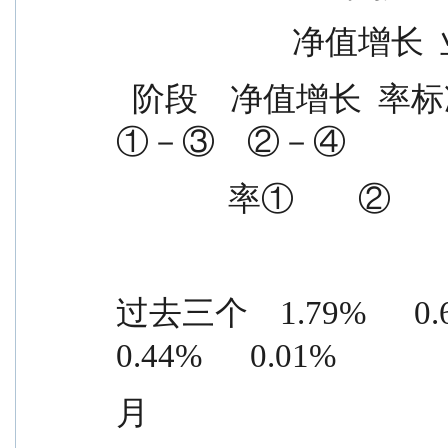
             
  阶段    净值增长  率标准差  基准收益  基准收益    
①－③    ②－④
              率①    
过去三个    1.79%      0.69%  
0.44%      0.01%
月