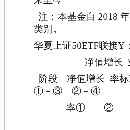
  注：本基金自 2018 年 3 月 8 日增加 C 类基金份额
类别。
华夏上证50ETF联接Y
             
  阶段    净值增长  率标准差  基准收益  基准收益    
①－③    ②－④
              率①    