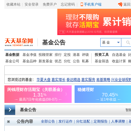
收藏本站
|
安全登录
|
免费开户
忘记密码
|
手机客户端
返回
基金公告
基 金
基金数据
基金净值
投顾管家
排行
定投
港基
评级
投资工具
自选基金
基金公司
基金品种
新发基金
状态
分红
公告
私募
基金筛选
收益计算
基金公告
智
公告内容
全部公告
|
发行运作
|
分红送配
|
定期报告
|
人事调整
|