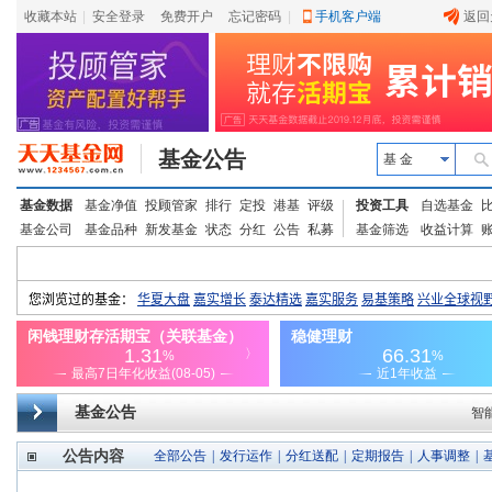
收藏本站
|
安全登录
|
免费开户
忘记密码
|
手机客户端
返回
基金公告
基 金
基金数据
基金净值
投顾管家
排行
定投
港基
评级
投资工具
自选基金
基金公司
基金品种
新发基金
状态
分红
公告
私募
基金筛选
收益计算
基金公告
智
公告内容
全部公告
|
发行运作
|
分红送配
|
定期报告
|
人事调整
|