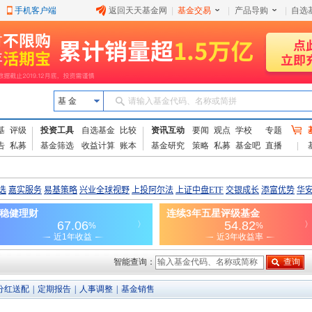
手机客户端
返回天天基金网
|
基金交易
|
产品导购
|
自选
基 金
请输入基金代码、名称或简拼
基
评级
投资工具
自选基金
比较
资讯互动
要闻
观点
学校
专题
告
私募
基金筛选
收益计算
账本
基金研究
策略
私募
基金吧
直播
智能查询：
分红送配
|
定期报告
|
人事调整
|
基金销售