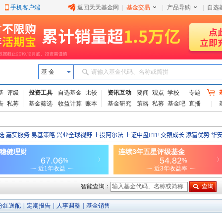
手机客户端
返回天天基金网
|
基金交易
|
产品导购
|
自选
基 金
请输入基金代码、名称或简拼
基
评级
投资工具
自选基金
比较
资讯互动
要闻
观点
学校
专题
告
私募
基金筛选
收益计算
账本
基金研究
策略
私募
基金吧
直播
智能查询：
分红送配
|
定期报告
|
人事调整
|
基金销售