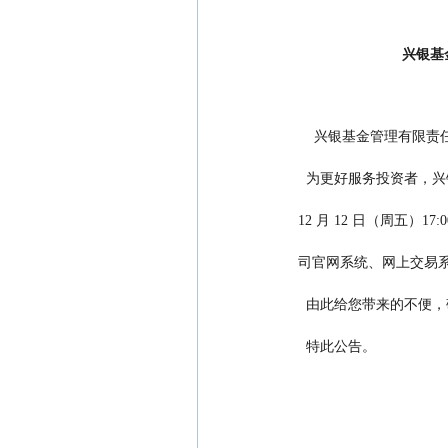
兴银基
    兴银基金管理
  为更好服务投资者，
12 月 12 日（周五）17
司官网系统、网上交易
  由此给您带来的不便，
  特此公告。