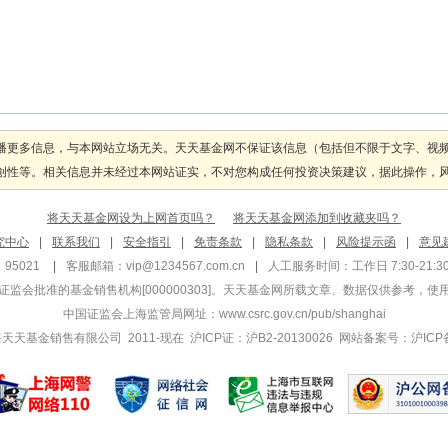
播更多信息，与本网站立场无关。天天基金网不保证该信息（包括但不限于文字、视
性等。相关信息并未经过本网站证实，不对您构成任何投资决策建议，据此操作，风险自
将天天基金网设为上网首页吗？
将天天基金网添加到收藏夹吗？
究中心
|
联系我们
|
安全指引
|
免责条款
|
隐私条款
|
风险提示函
|
意见
95021
|
客服邮箱：
vip@1234567.com.cn
|
人工服务时间：工作日 7:30-21:30 
监会批准的基金销售机构[000000303]
。天天基金网所载文章、数据仅供参考，使
中国证监会上海监管局网址：
www.csrc.gov.cn/pub/shanghai
 上海天天基金销售有限公司 2011-现在 沪ICP证：沪B2-20130026
网站备案号：沪ICP备1