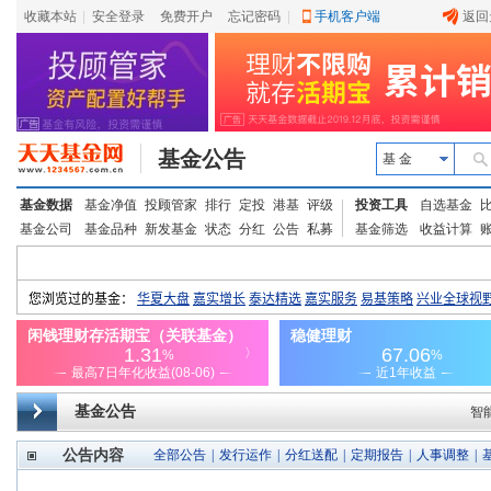
收藏本站
|
安全登录
|
免费开户
忘记密码
|
手机客户端
返回
基金公告
基 金
基金数据
基金净值
投顾管家
排行
定投
港基
评级
投资工具
自选基金
基金公司
基金品种
新发基金
状态
分红
公告
私募
基金筛选
收益计算
基金公告
智
公告内容
全部公告
|
发行运作
|
分红送配
|
定期报告
|
人事调整
|