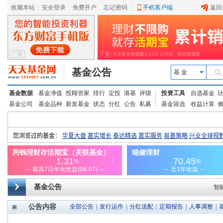
收藏本站
|
安全登录
|
免费开户
忘记密码
|
手机客户端
返回
基金公告
基 金
基金数据
基金净值
投顾管家
排行
定投
港基
评级
投资工具
自选基金
基金公司
基金品种
新发基金
状态
分红
公告
私募
基金筛选
收益计算
基金公告
智
公告内容
全部公告
|
发行运作
|
分红送配
|
定期报告
|
人事调整
|