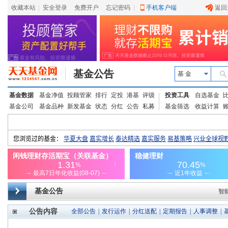
收藏本站
|
安全登录
|
免费开户
忘记密码
|
手机客户端
返回
基金公告
基 金
基金数据
基金净值
投顾管家
排行
定投
港基
评级
投资工具
自选基金
基金公司
基金品种
新发基金
状态
分红
公告
私募
基金筛选
收益计算
基金公告
智
公告内容
全部公告
|
发行运作
|
分红送配
|
定期报告
|
人事调整
|