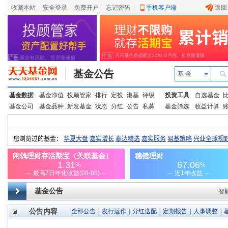
收藏本站
|
安全登录
|
免费开户
忘记密码
|
手机客户端
返回
基金公告
基 金
基金数据
基金净值
投顾管家
排行
定投
港基
评级
投资工具
自选基金
基金公司
基金品种
新发基金
状态
分红
公告
私募
基金筛选
收益计算
基金公告
智
公告内容
全部公告
|
发行运作
|
分红送配
|
定期报告
|
人事调整
|