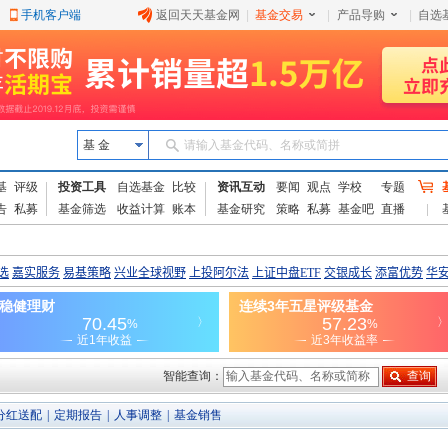
手机客户端
返回天天基金网
|
基金交易
|
产品导购
|
自选
基 金
请输入基金代码、名称或简拼
基
评级
投资工具
自选基金
比较
资讯互动
要闻
观点
学校
专题
告
私募
基金筛选
收益计算
账本
基金研究
策略
私募
基金吧
直播
智能查询：
分红送配
|
定期报告
|
人事调整
|
基金销售