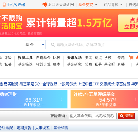
手机客户端
返回天天基金网
|
基金交易
|
产品导购
|
自选
基 金
请输入基金代码、名称或简拼
基
评级
投资工具
自选基金
比较
资讯互动
要闻
观点
学校
专题
告
私募
基金筛选
收益计算
账本
基金研究
策略
私募
基金吧
直播
智能查询：
分红送配
|
定期报告
|
人事调整
|
基金销售