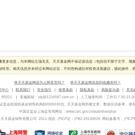
播更多信息，与本网站立场无关。天天基金网不保证该信息（包括但不限于文字、视
性等。相关信息并未经过本网站证实，不对您构成任何投资决策建议，据此操作，风险自
将天天基金网设为上网首页吗？
将天天基金网添加到收藏夹吗？
究中心
|
联系我们
|
安全指引
|
免责条款
|
隐私条款
|
风险提示函
|
意见
95021
|
客服邮箱：
vip@1234567.com.cn
|
人工服务时间：工作日 7:30-21:30 
监会批准的基金销售机构[000000303]
。天天基金网所载文章、数据仅供参考，使
中国证监会上海监管局网址：
www.csrc.gov.cn/pub/shanghai
 上海天天基金销售有限公司 2011-现在 沪ICP证：沪B2-20130026
网站备案号：沪ICP备1