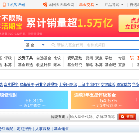
手机客户端
返回天天基金网
|
基金交易
|
产品导购
|
自选
基 金
请输入基金代码、名称或简拼
基
评级
投资工具
自选基金
比较
资讯互动
要闻
观点
学校
专题
告
私募
基金筛选
收益计算
账本
基金研究
策略
私募
基金吧
直播
智能查询：
分红送配
|
定期报告
|
人事调整
|
基金销售