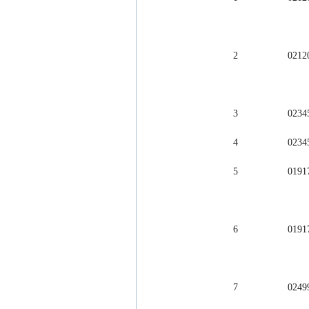
          2         
          3         
          4         
          5         
          6         
          7         