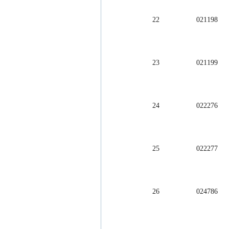
22                  02
23                  02
24                  02
25                  02
26                  02