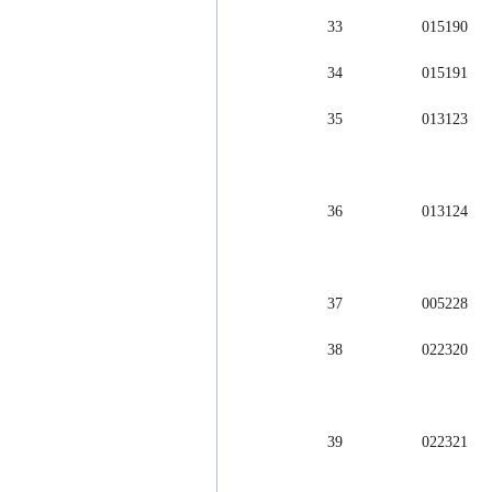
33                  01
34                  01
35                  01
36                  01
37                  00
38                  02
39                  02