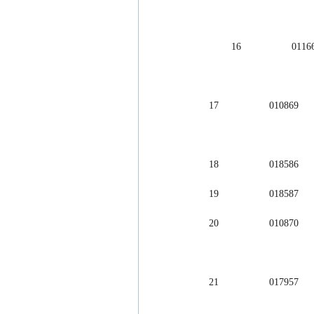
        16          
17                  01
18                  01
19                  01
20                  01
21                  01