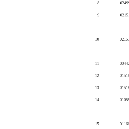
          8         
          9         
        10          
        11           
        12           
        13           
        14          
        15          