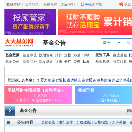
收藏本站
|
安全登录
|
免费开户
忘记密码
|
手机客户端
返回
基金公告
基 金
基金数据
基金净值
投顾管家
排行
定投
港基
评级
投资工具
自选基金
基金公司
基金品种
新发基金
状态
分红
公告
私募
基金筛选
收益计算
基金公告
智
公告内容
全部公告
|
发行运作
|
分红送配
|
定期报告
|
人事调整
|