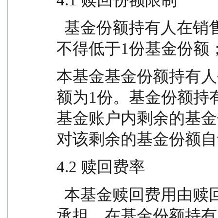
  基金份额持有人在销售机构赎回时，每笔赎回申请
不得低于1份基金份额
本基金基金份额持有人
额为1份。基金份额持
基金账户内剩余的基金
对该剩余的基金份额自
4.2 赎回费率
  本基金赎回费用由赎回基金份额的基金份额持有人
承担，在基金份额持有