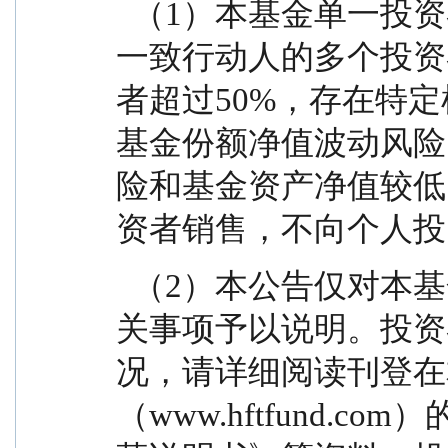
  （1）本基金单一投资者持有的基金份额或者构成
一致行动人的多个投资
者超过50%，存在特
基金份额净值波动风险
险和基金资产净值较低
资者销售，不向个人投
  （2）本公告仅对本基金开放申购、赎回业务的有
关事项予以说明。投资
况，请详细阅读刊登在
（www.hftfund.