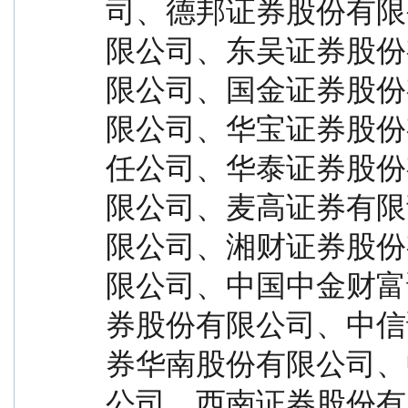
司、德邦证券股份有限
限公司、东吴证券股份
限公司、国金证券股份
限公司、华宝证券股份
任公司、华泰证券股份
限公司、麦高证券有限
限公司、湘财证券股份
限公司、中国中金财富
券股份有限公司、中信
券华南股份有限公司、
公司、西南证券股份有