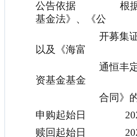
公告依据            
基金法》、《公
                          开募集证券投资基金运作管理办法》
以及《海富
                          通恒丰定期开放债券型发起式证券投
资基金基金
               
申购起始日               
赎回起始日               