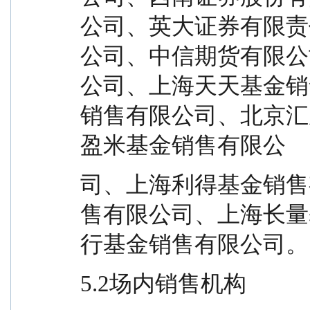
公司、英大证券有限责
公司、中信期货有限公
公司、上海天天基金销
销售有限公司、北京汇
盈米基金销售有限公
司、上海利得基金销售
售有限公司、上海长量
行基金销售有限公司。
5.2场内销售机构