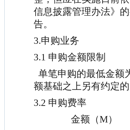
信息披露管理办法》的
告。
3.申购业务
3.1 申购金额限制
  单笔申购的最低金额为1元，销售机构在此最低金
额基础之上另有约定的
3.2 申购费率
                金额（