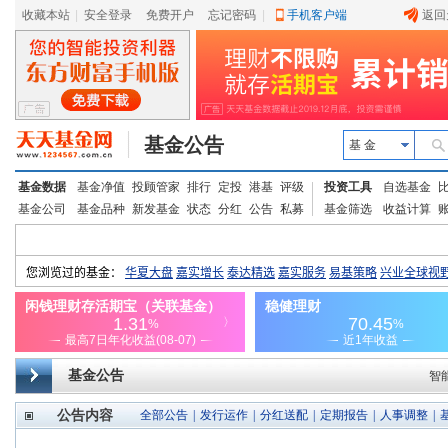
收藏本站
|
安全登录
|
免费开户
忘记密码
|
手机客户端
返回
基金公告
基 金
基金数据
基金净值
投顾管家
排行
定投
港基
评级
投资工具
自选基金
基金公司
基金品种
新发基金
状态
分红
公告
私募
基金筛选
收益计算
基金公告
智
公告内容
全部公告
|
发行运作
|
分红送配
|
定期报告
|
人事调整
|