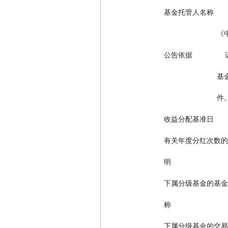
      基金托管人名称 
  
      公告依据  
  
                          
      收益分配基准日     
      有关年度分红
      明
      下属分级基金的基
      称
      下属分级基金的交易代 00710