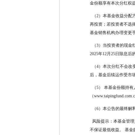
金份额享有本次分红权
  （2）本基金收益分配方式分两种：现金分红与红利再投资，投资者可选择现金红利或将现金红利自 动转为基金份额进行
再投资；若投资者不选择，
基金销售机构办理变更手
  （3）当投资者的现金红利小于最低现金红利发放限额5.00元（不含5.00 元）时，注册登记机构则将 投资者的现金红利按
2025年12月25日除
  （4）本次分红不会改变本基金的风险收益特征，也不会降低本基金的投资风险或提高本基金的投资 收益。 本基金分红
后，基金后续运作受市
  （5） 本基金份额持有人及希望了解本基金其他有关信息的投资者， 可以登录本基金管理人网站
（www.taipingfund.
  （6）本公告的最终
  风险提示：本基金管理人承诺以诚实信用、勤勉尽责的原则管理和运用基金财产，但不保证投资于本 基金一定盈利，也
不保证最低收益。 基金