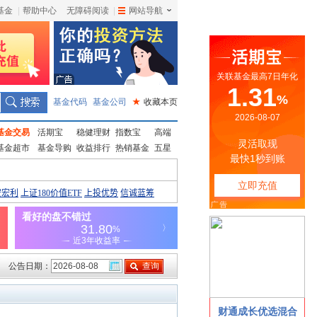
基金
|
帮助中心
无障碍阅读
|
网站导航
|
基金代码
基金公司
★
收藏本页
基金交易
活期宝
稳健理财
指数宝
高端
基金超市
基金导购
收益排行
热销基金
五星
公告日期：