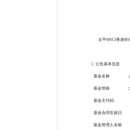
          太
    1. 公告基本信息
      基金名称     
      基金简称        
      基金主代码            
      基金合同生效日     
      基金管理人名称 