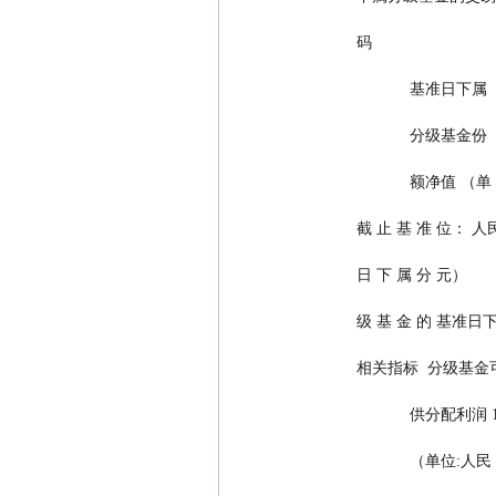
      码
                  基准日下属
                  分级基金份
                  
      截 止 基 准 位： 
      日 下 属 分 元）
      级 基 金 的 基准
      相关指标  分级基
                 
                  （单位:人民