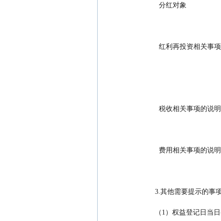
      分红对象       
      红利再投资相
      税收相关事项的
      费用相关事项的说明
    3.其他需要提示的事
    （1）权益登记日当日有效申购或转换转入的基金份额不享有本次分红权益，权益登记日当日有效 赎回或转换转出的基