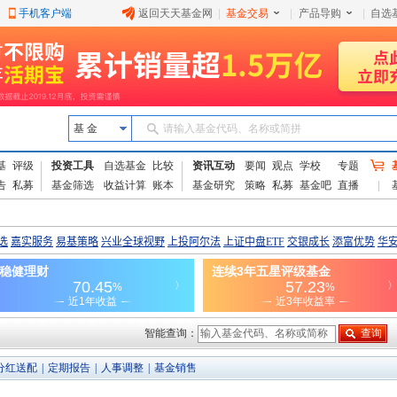
手机客户端
返回天天基金网
|
基金交易
|
产品导购
|
自选
基 金
请输入基金代码、名称或简拼
基
评级
投资工具
自选基金
比较
资讯互动
要闻
观点
学校
专题
告
私募
基金筛选
收益计算
账本
基金研究
策略
私募
基金吧
直播
智能查询：
分红送配
|
定期报告
|
人事调整
|
基金销售