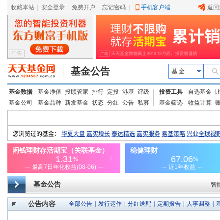
收藏本站
|
安全登录
|
免费开户
忘记密码
|
手机客户端
返回
基金公告
基 金
基金数据
基金净值
投顾管家
排行
定投
港基
评级
投资工具
自选基金
基金公司
基金品种
新发基金
状态
分红
公告
私募
基金筛选
收益计算
基金公告
智
公告内容
全部公告
|
发行运作
|
分红送配
|
定期报告
|
人事调整
|