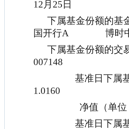
12月25日
      下属基金份额的基金简称              博时中债1-3年
国开行A              
      下属基金份额的交易代码                      007147                              
007148
                  基准日下属基金份额                1.0171                                
1.0160
                  
                 