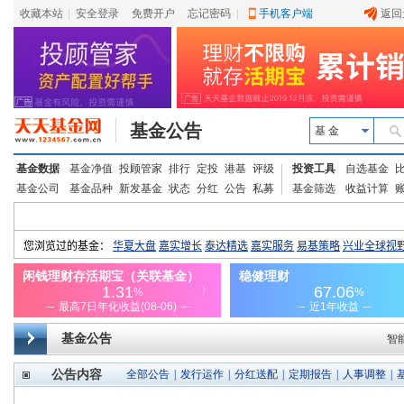
收藏本站
|
安全登录
|
免费开户
忘记密码
|
手机客户端
返回
基金公告
基 金
基金数据
基金净值
投顾管家
排行
定投
港基
评级
投资工具
自选基金
基金公司
基金品种
新发基金
状态
分红
公告
私募
基金筛选
收益计算
基金公告
智
公告内容
全部公告
|
发行运作
|
分红送配
|
定期报告
|
人事调整
|