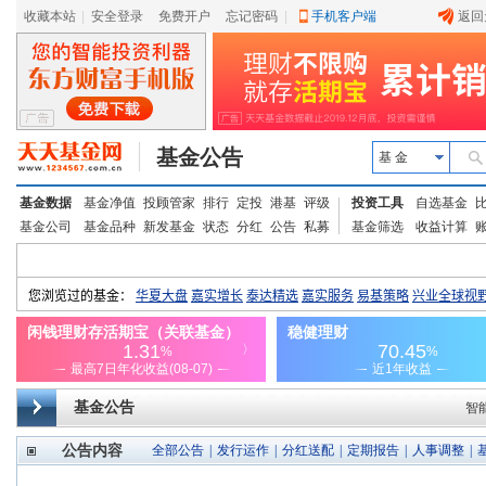
收藏本站
|
安全登录
|
免费开户
忘记密码
|
手机客户端
返回
基金公告
基 金
基金数据
基金净值
投顾管家
排行
定投
港基
评级
投资工具
自选基金
基金公司
基金品种
新发基金
状态
分红
公告
私募
基金筛选
收益计算
基金公告
智
公告内容
全部公告
|
发行运作
|
分红送配
|
定期报告
|
人事调整
|