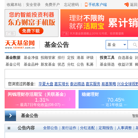
收藏本站
|
安全登录
|
免费开户
忘记密码
|
手机客户端
返回
基金公告
基 金
基金数据
基金净值
投顾管家
排行
定投
港基
评级
投资工具
自选基金
基金公司
基金品种
新发基金
状态
分红
公告
私募
基金筛选
收益计算
基金公告
智
公告内容
全部公告
|
发行运作
|
分红送配
|
定期报告
|
人事调整
|