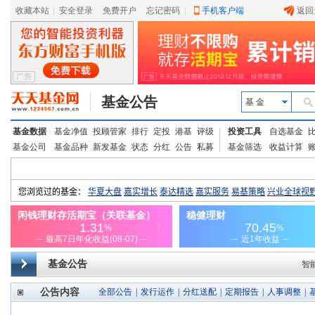
收藏本站
|
安全登录
|
免费开户
忘记密码
|
手机客户端
返回
基金公告
基 金
基金数据
基金净值
投顾管家
排行
定投
港基
评级
投资工具
自选基金
基金公司
基金品种
新发基金
状态
分红
公告
私募
基金筛选
收益计算
基金公告
智
公告内容
全部公告
|
发行运作
|
分红送配
|
定期报告
|
人事调整
|