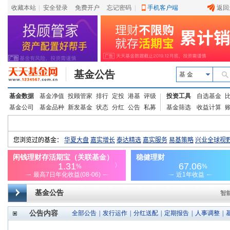
收藏本站
|
安全登录
|
免费开户
忘记密码
|
手机客户端
返回
基金公告
基 金
基金数据
基金净值
投顾管家
排行
定投
港基
评级
投资工具
自选基金
基金公司
基金品种
新发基金
状态
分红
公告
私募
基金筛选
收益计算
基金公告
智
公告内容
全部公告
|
发行运作
|
分红送配
|
定期报告
|
人事调整
|